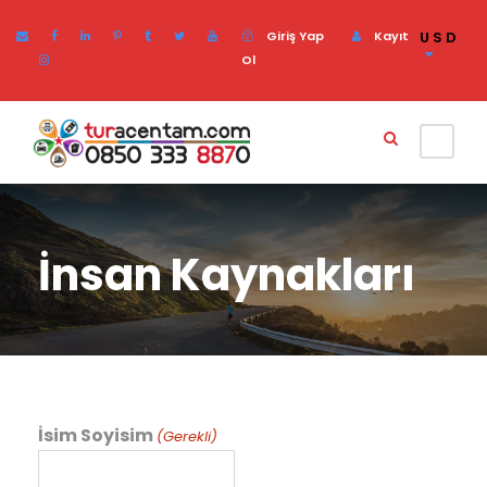
Giriş Yap
Kayıt
USD
Ol
İnsan Kaynakları
İsim Soyisim
(Gerekli)