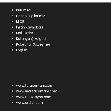
Kurumsal
Hesap Bilgilerimiz
MICE
İnsan Kaynakları
Mail Order
Kütahya Çizelgesi
Paket Tur Sözleşmesi
English
www.turacentam.com
www.umreacentam.com
www.turukrayna.com
www.erdist.com