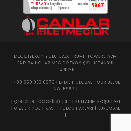
MECIDIYEKÖY YOLU CAD. TRUMP TOWERS AVM
KAT: B4 NO: 42 MECIDIYEKÖY ŞIŞLI İSTANBUL
TÜRKIYE
| +90 850 333 8870 | ERDIST GLOBAL TOUR BELGE
NO: 5887 |
|
ÇEREZLER (COOKIES)
|
SITE KULLANIM KOŞULLARI
|
GIZLILIK POLITIKASI
|
YOLCU HAKLARI
|
KURUMSAL
|