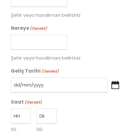
Şehir veya havalimanı belirtiniz
Nereye
(Gerekli)
Şehir veya havalimanı belirtiniz
Geliş Tarihi
(Gerekli)
D
D
Saat
e
(Gerekli)
ğ
:
i
k
SS
DD
ç
i