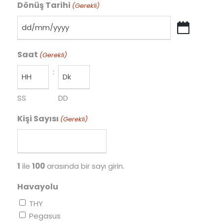
Dönüş Tarihi
(Gerekli)
z
g
i
D
M
D
Saat
M
e
(Gerekli)
e
ğ
:
ğ
i
i
k
SS
DD
k
ç
ç
i
Kişi Sayısı
(Gerekli)
i
z
z
g
g
i
i
M
1
ile
100
arasında bir sayı girin.
Y
M
Y
e
Havayolu
Y
ğ
Y
i
THY
k
Pegasus