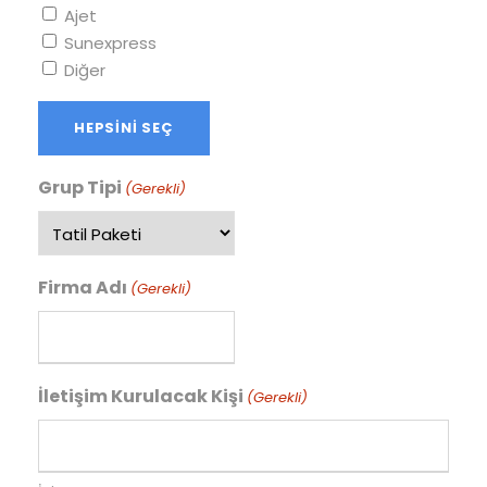
ç
Ajet
i
Sunexpress
z
Diğer
g
i
HEPSINI SEÇ
Y
Y
Y
Grup Tipi
(Gerekli)
Y
Firma Adı
(Gerekli)
İletişim Kurulacak Kişi
(Gerekli)