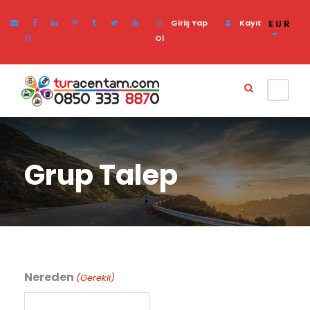
Giriş Yap
Kayıt
EUR
Ol
Grup Talep
Nereden
(Gerekli)