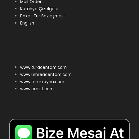
Mail Order
Kütahya Çizelgesi
Paket Tur Sözleşmesi
English
www.turacentam.com
www.umreacentam.com
www.turukrayna.com
www.erdist.com