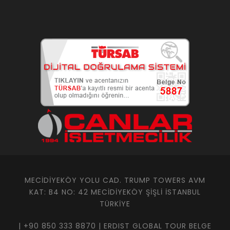
MECIDIYEKÖY YOLU CAD. TRUMP TOWERS AVM
KAT: B4 NO: 42 MECIDIYEKÖY ŞIŞLI İSTANBUL
TÜRKIYE
| +90 850 333 8870 | ERDIST GLOBAL TOUR BELGE