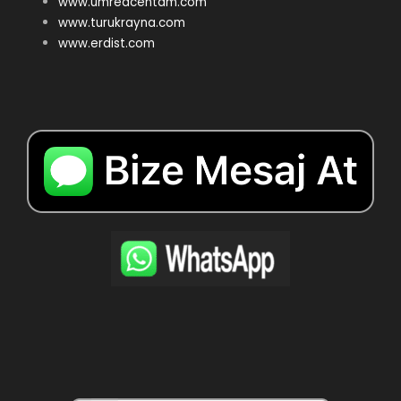
www.umreacentam.com
www.turukrayna.com
www.erdist.com