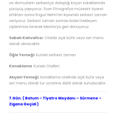
ve domuzların serbestçe dolaştığı köyün sokaklarında
yürüyüş yapıyoruz. Svan Etnografya müzesini ziyaret
ettikten sonra Enguri Nehri’nin kıyısında serbest zaman
veriyoruz. Serbest zaman sonrası bizleri bekleyen
ciplerimize binerek Mestia’ya geri dönüyoruz
Sabah Kahvaltısı:
Otelde açık büfe veya set menü
olarak alınacaktır.
Öğle Yemeği:
Kutaisi serbest zaman
Konaklama
:
Kutaisi Otelleri.
Akşam Yemeği:
Konaklama otelinde açık büfe veya
set menü olarak tur ücretine dahil olarak sunulacaktır.
7.Gün. ( Batum – Tiyatro Meydanı – Sürmene –
Zigana Geçidi )