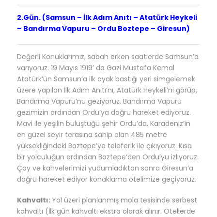
2.Gün. (Samsun – İlk Adım Anıtı – Atatürk Heykeli
– Bandırma Vapuru – Ordu Boztepe – Giresun)
Değerli Konuklarımız, sabah erken saatlerde Samsun’a
varıyoruz. 19 Mayıs 1919’ da Gazi Mustafa Kemal
Atatürk’ün Samsun’a ilk ayak bastığı yeri simgelemek
üzere yapılan İlk Adım Anıtı’nı, Atatürk Heykeli’ni görüp,
Bandırma Vapuru’nu geziyoruz. Bandırma Vapuru
gezimizin ardından Ordu’ya doğru hareket ediyoruz.
Mavi ile yeşilin buluştuğu şehir Ordu’da, Karadeniz’in
en güzel seyir terasına sahip olan 485 metre
yüksekliğindeki Boztepe’ye teleferik ile çıkıyoruz. Kısa
bir yolculuğun ardından Boztepe’den Ordu’yu izliyoruz.
Çay ve kahvelerimizi yudumladıktan sonra Giresun’a
doğru hareket ediyor konaklama otelimize geçiyoruz.
Kahvaltı:
Yol üzeri planlanmış mola tesisinde serbest
kahvaltı (İlk gün kahvaltı ekstra olarak alınır. Otellerde