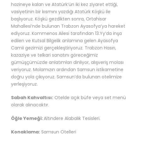
hazineye kalan ve Atatürk’ün iki kez ziyaret ettiği,
vasiyetinin bir kısmını yazdığı Atatürk Köşkü ile
başlıyoruz. Köşkü gezdikten sonra,
Ortahisar
Mahallesi’nde bulunan Trabzon Ayasofya’ya hareket
ediyoruz. Kommenos Ailesi tarafından 13.Yy’da inşa
edilen ve Kutsal Bilgelik anlamına gelen Ayasofya
Camii gezimizi gerçekleştiriyoruz. Trabzon Hasırı,
kazaziye ve telkari sanatını göreceğimiz
gümüşçümüzde anlatımları dinliyor, alışveriş molası
veriyoruz. Molamızın ardından Samsun istikametine
doğru yola çıkıyoruz. Samsun’da bulunan otelimize
yerleşiyoruz.
Sabah Kahvaltısı:
Otelde açık büfe veya set menü
olarak alınacaktır.
Öğle Yemeği:
Altındere Alabalık Tesisleri.
Konaklama:
Samsun Otelleri