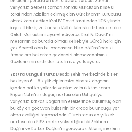
binalarını gördükten sonra sizlere serbest zaman
veriyoruz. Serbest zaman sonrası Gürcistan Kilise’si
tarafından Aziz ilan edilmiş olan Gürcistan’ın Kurucusu
olarak kabul edilen Kral IV David tarafından 1106 yılında
inşa ettirilmiş ve Unesco Kültür Mirasları listesinde olan
Gelati Manastırını ziyaret ediyoruz. Kral IV. David’ in
mezarının da burada olması sebebiyle Gürcü halkı için
çok önemli olan bu manastırın kilise bölümünde ki
frescolara bakarken gözlerinizi alamayacaksınız.
Gezilerimizin ardından otelimize yerleşiyoruz.
Ekstra Ushguli Turu:
Mestia şehir merkezinde bizleri
bekleyen 6 – 8 kişilik ciplerimize binerek doğanın
içinden patika yollarda yapılan yolculuktan sonra
Enguri Nehri’nin doğuş noktası olan Ushguli’ye
varıyoruz. Kafkas Dağları’nın eteklerinde kurulmuş olan
bu köy en çok Svan kulesinin bir arada bulunduğu yer
olma özelliğini taşımaktadır. Gürcistan’ın en yüksek
noktası olan 5193 metre yüksekliğindeki Shkhara
Dağı’nı ve Kafkas Dağları’nı görüyoruz. Atların, ineklerin