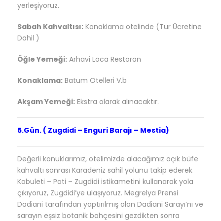
yerleşiyoruz.
Sabah
Kahvaltısı:
Konaklama otelinde (Tur Ücretine
Dahil )
Öğle Yemeği:
Arhavi Loca Restoran
Konaklama:
Batum
Otelleri V.b
Akşam Yemeği:
Ekstra olarak alınacaktır.
5.Gün. ( Zugdidi – Enguri Barajı – Mestia)
Değerli konuklarımız, otelimizde alacağımız açık büfe
kahvaltı sonrası
Karadeniz sahil yolunu takip ederek
Kobuleti – Poti – Zugdidi istikametini kullanarak yola
çıkıyoruz, Zugdidi’ye ulaşıyoruz. Megrelya Prensi
Dadiani tarafından yaptırılmış olan Dadiani Sarayı’nı ve
sarayın eşsiz botanik bahçesini gezdikten sonra