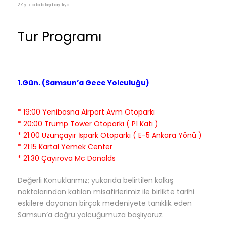
2 Kişilik odada kişi başı fiyatı
Tur Programı
1.Gün. (Samsun’a Gece Yolculuğu)
* 19:00 Yenibosna Airport Avm Otoparkı
* 20:00 Trump Tower Otoparkı ( P1 Katı )
* 21:00 Uzunçayır İspark Otoparkı ( E-5 Ankara Yönü )
* 21:15 Kartal Yemek Center
* 21:30 Çayırova Mc Donalds
Değerli Konuklarımız; yukarıda belirtilen kalkış
noktalarından katılan misafirlerimiz ile birlikte tarihi
eskilere dayanan birçok medeniyete tanıklık eden
Samsun’a doğru yolcuğumuza başlıyoruz.