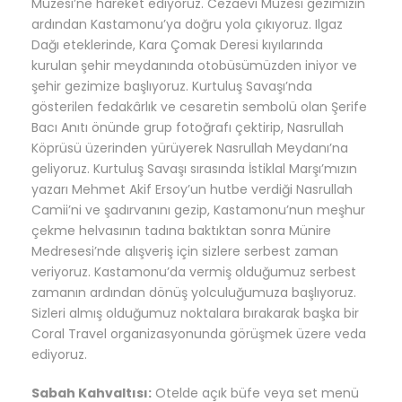
Müzesi’ne hareket ediyoruz. Cezaevi Müzesi gezimizin
ardından Kastamonu’ya doğru yola çıkıyoruz. Ilgaz
Dağı eteklerinde, Kara Çomak Deresi kıyılarında
kurulan şehir meydanında otobüsümüzden iniyor ve
şehir gezimize başlıyoruz. Kurtuluş Savaşı’nda
gösterilen fedakârlık ve cesaretin sembolü olan Şerife
Bacı Anıtı önünde grup fotoğrafı çektirip, Nasrullah
Köprüsü üzerinden yürüyerek Nasrullah Meydanı’na
geliyoruz. Kurtuluş Savaşı sırasında İstiklal Marşı’mızın
yazarı Mehmet Akif Ersoy’un hutbe verdiği Nasrullah
Camii’ni ve şadırvanını gezip, Kastamonu’nun meşhur
çekme helvasının tadına baktıktan sonra Münire
Medresesi’nde alışveriş için sizlere serbest zaman
veriyoruz. Kastamonu’da vermiş olduğumuz serbest
zamanın ardından dönüş yolculuğumuza başlıyoruz.
Sizleri almış olduğumuz noktalara bırakarak başka bir
Coral Travel organizasyonunda görüşmek üzere veda
ediyoruz.
Sabah Kahvaltısı:
Otelde açık büfe veya set menü