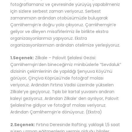
fotoğraflamanız ve çevresinde yürüyüş yapabilmeniz
için sizlere serbest zaman veriyoruz. Serbest
zamanımızın ardından otobüsümüzle buluşarak
Çamlıhemşin’e doğru yola çıkıyoruz. Çamlıhemşin’e
geliyor ve dileyen misafirlerimiz ile birlikte ekstra
organizasyonlarımızı yapıyoruz. Ekstra
organizasyonlarımızın ardından otelimize yerleşiyoruz.
1.Seçenek:
Zilkale – Palovit Şelalesi Gezisi:
Çamlıhemşin’den bineceğimiz minibüslerle “Sevdaluk”
dizisinin çekimlerinin de yapıldığı Şenyuva Köyü’nü
görüyor, Çinçiva Köprüsü’nde fotoğraf molası
veriyoruz. Ardından Fırtına Vadisi üzerinde yükselen
Zilkale’ye geçiyoruz. Tıpkı bir kartal yuvasını andıran
kaleyi geziyoruz. Ardından Zilkale’ den ayrılıyor, Palovit
Şelalesi’ne gidiyor ve fotoğraf molası veriyoruz.
Ardından Çamlıhemşin’e dönüyoruz.
(Ekstra)
2.Seçenek:
Fırtına Deresinde Rafting;
yaklaşık 1,5 saat
süren uzman eğitmenlerin vermiş olduğu bilgiler