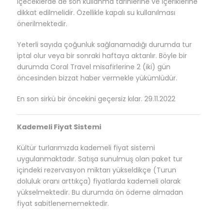
içeceklerde de son kullanma tarihlerine ve içeriklerine
dikkat edilmelidir.
Özellikle kapalı su kullanılması
önerilmektedir.
Yeterli sayıda çoğunluk sağlanamadığı durumda tur
iptal olur veya bir sonraki haftaya
aktarılır. Böyle bir
durumda Coral Travel misafirlerine 2 (iki) gün
öncesinden bizzat haber vermekle yükümlüdür.
En son sirkü bir öncekini geçersiz kılar.
29.11.2022
Kademeli Fiyat Sistemi
Kültür turlarımızda kademeli fiyat sistemi
uygulanmaktadır. Satışa sunulmuş olan paket tur
içindeki rezervasyon miktarı yükseldikçe (Turun
doluluk oranı arttıkça) fiyatlarda kademeli olarak
yükselmektedir. Bu durumda ön ödeme almadan
fiyat sabitlenememektedir.