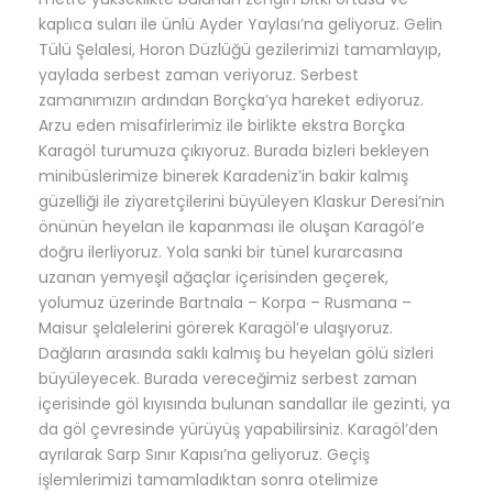
kaplıca suları ile ünlü Ayder Yaylası’na geliyoruz. Gelin
Tülü Şelalesi, Horon Düzlüğü gezilerimizi tamamlayıp,
yaylada serbest zaman veriyoruz. Serbest
zamanımızın ardından
Borçka’ya hareket ediyoruz.
Arzu eden misafirlerimiz ile birlikte
ekstra
Borçka
Karagöl turumuza çıkıyoruz. Burada bizleri bekleyen
minibüslerimize binerek Karadeniz’in bakir kalmış
güzelliği ile ziyaretçilerini büyüleyen Klaskur Deresi’nin
önünün heyelan ile kapanması ile oluşan Karagöl’e
doğru ilerliyoruz. Yola sanki bir tünel kurarcasına
uzanan yemyeşil ağaçlar içerisinden geçerek,
yolumuz üzerinde Bartnala – Korpa – Rusmana –
Maisur şelalelerini görerek Karagöl’e ulaşıyoruz.
Dağların arasında saklı kalmış bu heyelan gölü sizleri
büyüleyecek. Burada vereceğimiz serbest zaman
içerisinde göl kıyısında bulunan sandallar ile gezinti, ya
da göl çevresinde yürüyüş yapabilirsiniz. Karagöl’den
ayrılarak Sarp Sınır Kapısı’na geliyoruz. Geçiş
işlemlerimizi tamamladıktan sonra otelimize