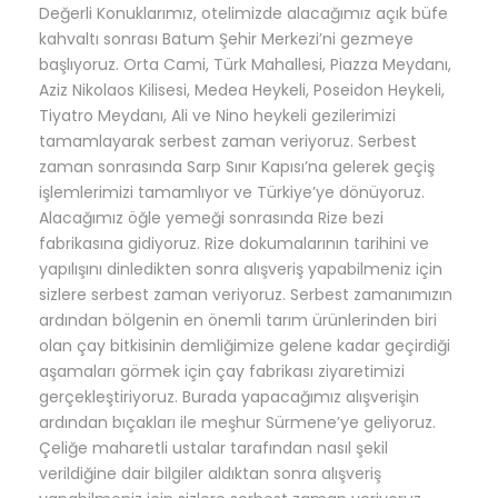
D
eğerli Konuklarımız, otelimizde alacağımız açık büfe
kahvaltı sonrası Batum Şehir Merkezi’ni gezmeye
başlıyoruz. Orta Cami, Türk Mahallesi, Piazza Meydanı,
Aziz Nikolaos Kilisesi, Medea Heykeli, Poseidon Heykeli,
Tiyatro Meydanı, Ali ve Nino heykeli gezilerimizi
tamamlayarak serbest zaman veriyoruz. Serbest
zaman sonrasında Sarp Sınır Kapısı’na gelerek geçiş
işlemlerimizi tamamlıyor ve Türkiye’ye dönüyoruz.
Alacağımız öğle yemeği sonrasında
Rize bezi
fabrikasına gidiyoruz. Rize dokumalarının tarihini ve
yapılışını dinledikten sonra alışveriş yapabilmeniz için
sizlere serbest zaman veriyoruz. Serbest zamanımızın
ardından
bölgenin en önemli tarım ürünlerinden biri
olan çay bitkisinin demliğimize gelene kadar geçirdiği
aşamaları görmek için çay fabrikası ziyaretimizi
gerçekleştiriyoruz. Burada yapacağımız alışverişin
ardından
bıçakları ile meşhur Sürmene’ye geliyoruz.
Çeliğe maharetli ustalar tarafından nasıl şekil
verildiğine dair bilgiler aldıktan sonra alışveriş