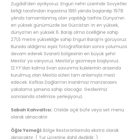
Zugdidi’den ayrılıyoruz. Enguri nehri üzerinde Sovyetler
birliği tarafından inşaatına 1961 yılında başlanılıp 1978
yılında tamamlanmış olan yapıldığı tarihte Dünya’nın
en yüksek günümüzde ise Gürcistan ‘ın en yüksek,
dünya’nın en yüksek 6. Barajı olma özelliğine sahip
271,5 metre yüksekliğe sahip Enguri Barajı’nı görüyoruz.
Burada aldığımız eşsiz fotoğraflardan sonra yolumuza
devam ederek Svaneti bölgesinin en büyük şehri
Mestia’ ya varıyoruz.
Mestia’yı gezmeye başlıyoruz.
12.YY’dan kalma Svan savunma kulelerinin arasında
kurulmuş olan Mestia sizleri tam anlamıyla mest
edecek. Kafkas Dağları’nın inanılmaz manzarasını
yakalama şansına sahip olacağız. Gezilerimiz
sonrasında otelimize yerleşiyoruz.
Sabah Kahvaltısı:
Otelde açık büfe veya set menü
olarak alınacaktır.
Öğle Yemeği:
Bölge Restoranlarında ekstra olarak
alınacaktır. ( Tur ücretine dahil değildir. )