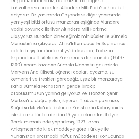
Değerli Konuklarımız; otelimizde alacağımız
kahvaltımızın ardından
Altındere Milli Parkı’na hareket
ediyoruz. Bir yanımızda Coşandere diğer yanımızda
yemyeşil bitki örtüsü manzarası eşliğinde Altındere
Vadisi boyunca ilerliyor Altındere Milli Parkı’na
ulaşıyoruz. Buradan bineceğimiz minibüsler ile Sümela
Manastırı’na çıkıyoruz. Atina’lı Barnabas ile Sophronios
adlı iki keşiş tarafından 4.yy’da kurulan, Trabzon
İmparatoru III. Aleksios Komnenos döneminde (1349-
1390) önem kazanan Sümela Manastırı gezimizde
Meryem Ana Kilisesi, öğrenci odaları, ayazma, su
kemerleri ve freskleri göreceğiz. Eşsiz bir manzaraya
sahip Sümela Manastırı’nı geride bırakıp
otobüsümüzün yanına geliyoruz ve Trabzon Şehir
Merkezi’ne doğru yola çıkıyoruz.
Trabzon gezimize,
Soğuksu Mevkii’nde bulunan Konstantin Kabayanidis
isimli armatör tarafından 19 yy. sonlarından İtalyan
Barok mimarisinde yaptırılmış, 1923 Lozan
Anlaşması’nda ki ek maddeye göre Türkiye ile
Yunanistan arasındaki nüfus mübadelesi sonucunda