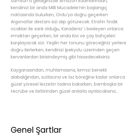
Samsun’a geldiğinizde Amazon kadınlarından,
kendinizi bir anda Milli Mücadele’nin başlangıç
noktasında bulurken, Ordu’ya doğru geçerken
Argonatlar destanı sizi alıp götürecek. Etrafın fındık
ocakları ile sarılı olduğu, Karadeniz’ i besleyen onlarca
ırmaktan geçerken, bir anda kivi ve çay bahçeleri
karşılayacak sizi. Yeşilin her tonunu göreceğiniz yerlere
doğru ilerlerken, kendinizi İpekyolu üzerinden geçen
kervanlardan birisindeymiş gibi hissedeceksiniz.
Kayganasından, muhlamasına, kırmızı benekli
alabalığından, sütlacına ve laz böreğine kadar onlarca
güzel yöresel lezzetin tadına bakarken, bambaşka bir
tecrübe ve birbirinden güzel anılarla ayrılacaksınız…
Genel Şartlar