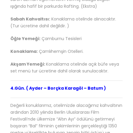
ışığında hafif bir parkurda Rafting.
(Ekstra)
Sabah Kahvaltısı:
Konaklama otelinde alınacaktır.
(Tur ücretine dahil değildir. )
Öğle Yemeği:
Çamburnu Tesisleri
Konaklama:
Çamlıhemşin Otelleri.
Akşam Yemeği:
Konaklama otelinde açık büfe veya
set menü tur ücretine dahil olarak sunulacaktır.
4.Gün. ( Ayder
–
Borçka Karagöl
–
Batum )
Değerli konuklarımız, otelimizde alacağımız kahvaltının
ardından
2010 yılında Berlin Uluslararası Film
Festivali’nde ülkemize “Altın Ayı” ödülünü getirmeyi
başaran “Bal” filminin çekimlerinin gerçekleştiği 1350
metre yükseklikte bulunan zengin bitki örtüsü ve