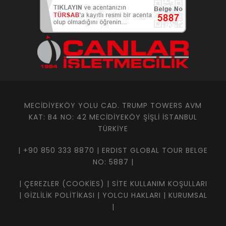
MECIDIYEKÖY YOLU CAD. TRUMP TOWERS AVM
KAT: B4 NO: 42 MECIDIYEKÖY ŞIŞLI İSTANBUL
TÜRKIYE
| +90 850 333 8870 | ERDIST GLOBAL TOUR BELGE
NO: 5887 |
|
ÇEREZLER (COOKIES)
|
SITE KULLANIM KOŞULLARI
|
GIZLILIK POLITIKASI
|
YOLCU HAKLARI
|
KURUMSAL
|