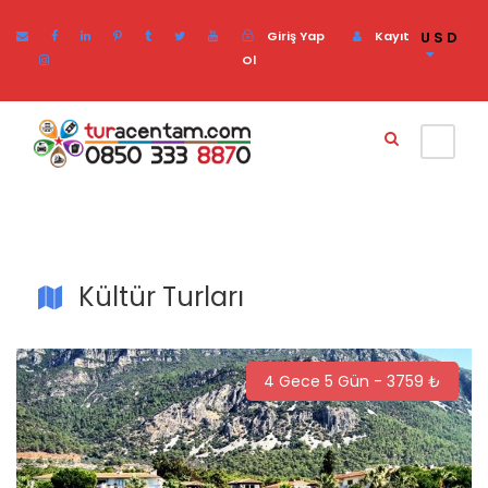
Giriş Yap
Kayıt
USD
Ol
Kültür Turları
4 Gece 5 Gün - 3759 ₺