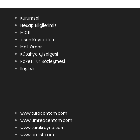
Kurumsal
Hesap Bilgilerimiz
MICE
İnsan Kaynakları
Mail Order
Kütahya Çizelgesi
Paket Tur Sözleşmesi
English
www.turacentam.com
www.umreacentam.com
www.turukrayna.com
www.erdist.com